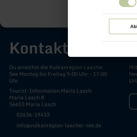
Ab
Kontakt
Du erreichst die Vulkanregion Laacher
Mi
See Montag bis Freitag 9:00 Uhr - 17:00
Neu
Uhr
Ur
Tourist-Information Maria Laach
Maria Laach 8
56653 Maria Laach
02636-19433
info@vulkanregion-laacher-see.de