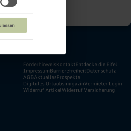
ulassen
Förderhinweis
Kontakt
Entdecke die Eifel
Impressum
Barrierefreiheit
Datenschutz
AGB
Aktuelles
Prospekte
Digitales Urlaubsmagazin
Vermieter Login
Widerruf Artikel
Widerruf Versicherung