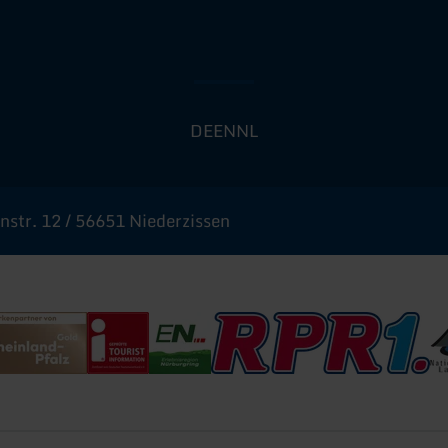
DE
EN
NL
str. 12 / 56651 Niederzissen
urismus
inland-Pfalz Gold
Deutscher Tourismusverband - i-Marke
Erlebnisregion Nürburgring
RPR1
Na