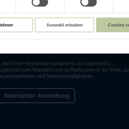
lehnen
Auswahl erlauben
Cookies z
Newsletter
t dem Eifel-Newsletter bekommst du regelmäßig
igkeiten zum Wandern und zu Radtouren in der Eifel, zu
laubsangeboten und Sehenswürdigkeiten.
Newsletter-Anmeldung