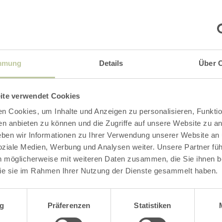
ice-Leistungen für
lieder
mmung
Details
Über 
ite verwendet Cookies
n Cookies, um Inhalte und Anzeigen zu personalisieren, Funktio
als Mitglied im Tourismusverband Vulkanregion 
en anbieten zu können und die Zugriffe auf unsere Website zu an
zielter Vermarktung und starker regionaler Ver
en wir Informationen zu Ihrer Verwendung unserer Website an
teigern wir deine Sichtbarkeit und bringen me
soziale Medien, Werbung und Analysen weiter. Unsere Partner fü
n möglicherweise mit weiteren Daten zusammen, die Sie ihnen be
erende Vulkanregion Laacher See.
ie sie im Rahmen Ihrer Nutzung der Dienste gesammelt haben.
cht unserer Service-Leistungen für Mitglieder 
wahl
g
Präferenzen
Statistiken
rband Vulkanregion Laacher See e.V. findest 