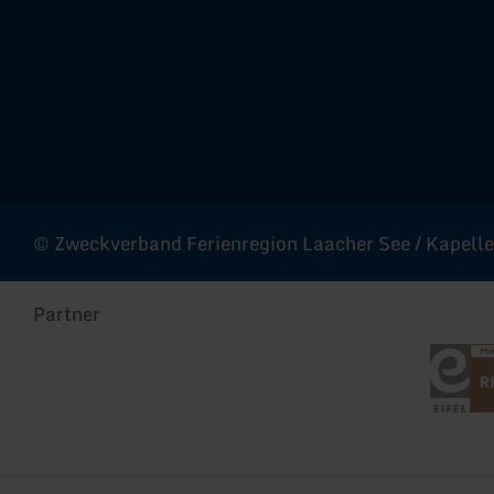
Facebook
Instagram
YouTube
© Zweckverband Ferienregion Laacher See / Kapellen
Partner
Eifel To
Rhe