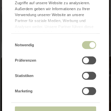
Zugriffe auf unsere Website zu analysieren.
Außerdem geben wir Informationen zu Ihrer
Verwendung unserer Website an unsere
Partner für soziale Medien, Werbung und
Analysen weiter. Unsere Partner führen diese
Informationen möglicherweise mit weiteren
Daten zusammen, die Sie ihnen bereitgestellt
Einwilligungsauswahl
haben oder die sie im Rahmen Ihrer Nutzung
Notwendig
der Dienste gesammelt haben.
Präferenzen
Statistiken
Marketing