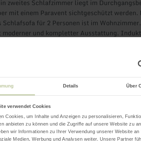
in zweites Schlafzimmer liegt im Durchgangsb
er mit einem Paravent sichtgeschützt werden. 
s Schlafsofa für 2 Personen ist im Wohnzimmer
t moderner und kompletter Ausstattung. Indukt
ühlschrank und Tiefkühlfach. Das Badezimmer 
 Dusche mit Gleitschutz und Klappsitz. Duscha
Die Waschtischanlage besteht aus einem Wasch
 Badmöbeln und Spiegelschrank. Ein
mekörper trägt zu Behaglichkeit bei. Handtüc
mmung
Details
Über 
werden gestellt. Die Wohnung bietet einen
latz an der Unterkunft und kostenfreies WLAN.
ite verwendet Cookies
hnen einen angenehmen Aufenthalt.
n Cookies, um Inhalte und Anzeigen zu personalisieren, Funktio
en anbieten zu können und die Zugriffe auf unsere Website zu an
ahren
en wir Informationen zu Ihrer Verwendung unserer Website an
soziale Medien, Werbung und Analysen weiter. Unsere Partner fü