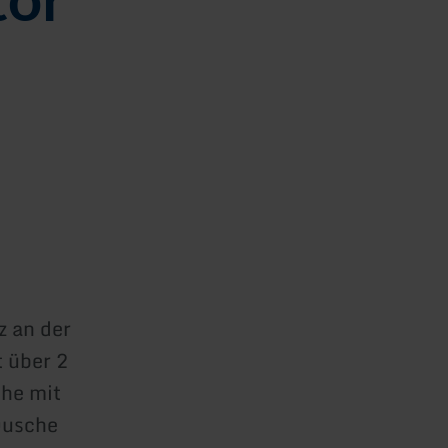
z an der
 über 2
che mit
Dusche