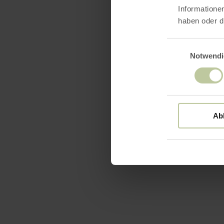
Informatione
haben oder d
Einwilligungsaus
Notwendi
Ab
Ausst