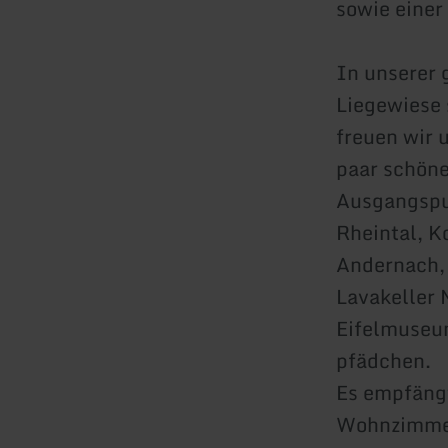
sowie einer
In unserer 
Liegewiese 
freuen wir u
paar schöne
Ausgangspun
Rheintal, K
Andernach,
Lavakeller 
Eifelmuseu
pfädchen.
Es empfängt
Wohnzimmer 