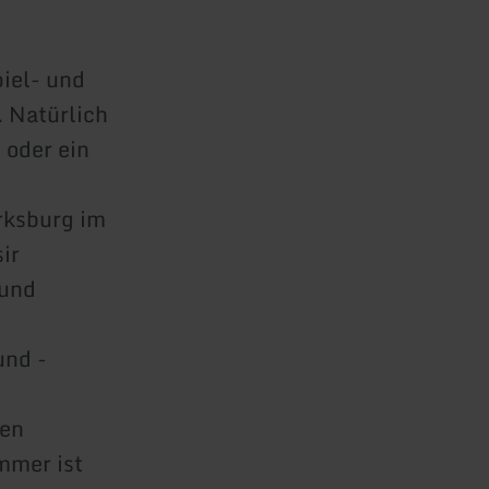
iel- und
. Natürlich
 oder ein
rksburg im
ir
 und
und -
ßen
mmer ist