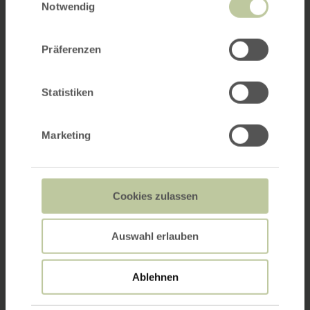
haben oder die sie im Rahmen Ihrer Nutzung
Notwendig
der Dienste gesammelt haben.
Präferenzen
Statistiken
Marketing
Cookies zulassen
Auswahl erlauben
Ablehnen