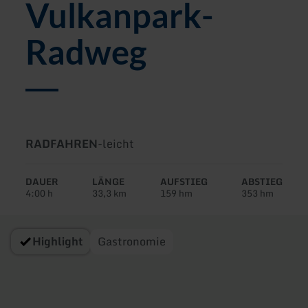
Vulkanpark-
Radweg
Art
Schwierigkeit:
RADFAHREN
-
leicht
der
Tour:
DAUER
LÄNGE
AUFSTIEG
ABSTIEG
4:00 h
33,3 km
159 hm
353 hm
Highlight
Gastronomie