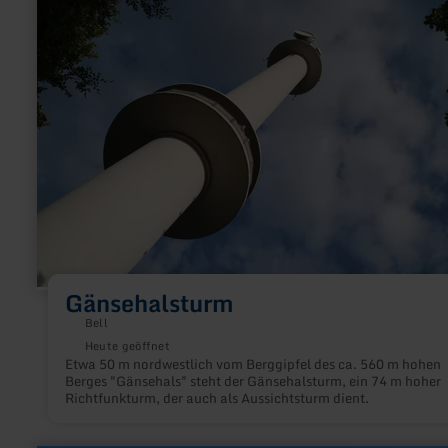
zu:
Gänsehalsturm
Gänsehalsturm
Bell
Heute geöffnet
Etwa 50 m nordwestlich vom Berggipfel des ca. 560 m hohen
Berges "Gänsehals" steht der Gänsehalsturm, ein 74 m hoher
Richtfunkturm, der auch als Aussichtsturm dient.