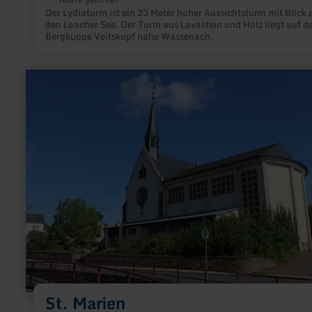
Heute geöffnet
Der Lydiaturm ist ein 23 Meter hoher Aussichtsturm mit Blick 
den Laacher See. Der Turm aus Lavastein und Holz liegt auf d
Bergkuppe Veitskopf nahe Wassenach.
mehr
erfahren
zu:
St.
Marien
St. Marien