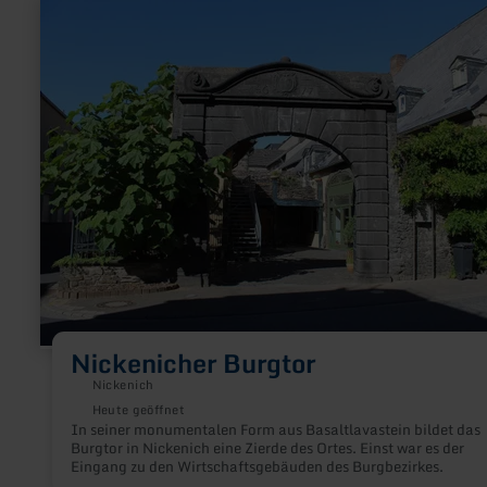
mehr
erfahren
zu:
Nickenicher
Burgtor
Nickenicher Burgtor
Nickenich
Heute geöffnet
In seiner monumentalen Form aus Basaltlavastein bildet das
Burgtor in Nickenich eine Zierde des Ortes. Einst war es der
Eingang zu den Wirtschaftsgebäuden des Burgbezirkes.