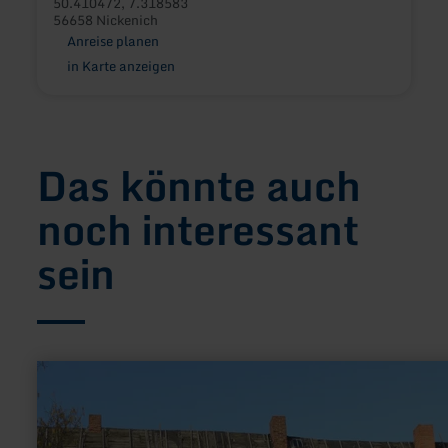
50.410472, 7.318583
56658 Nickenich
Anreise planen
in Karte anzeigen
Das könnte auch
noch interessant
sein
mehr
erfahren
zu:
Alte
Propstei
Kruft