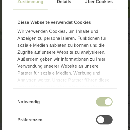
Zustimmung
Details
Über Cookies
Diese Webseite verwendet Cookies
Wir verwenden Cookies, um Inhalte und
Anzeigen zu personalisieren, Funktionen für
soziale Medien anbieten zu können und die
Zugriffe auf unsere Website zu analysieren.
Außerdem geben wir Informationen zu Ihrer
Verwendung unserer Website an unsere
Partner für soziale Medien, Werbung und
Analysen weiter. Unsere Partner führen diese
Informationen möglicherweise mit weiteren
Daten zusammen, die Sie ihnen bereitgestellt
Einwilligungsauswahl
haben oder die sie im Rahmen Ihrer Nutzung
Notwendig
der Dienste gesammelt haben.
Präferenzen