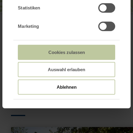
Statistiken
Hochkreuz
K55
56743 Mendig
Marketing
Anreise planen
in Karte anzeigen
Cookies zulassen
Das könnte auch
Auswahl erlauben
noch interessant
Ablehnen
sein
mehr