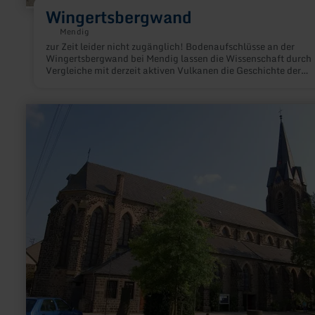
Wingertsbergwand
Mendig
zur Zeit leider nicht zugänglich! Bodenaufschlüsse an der
Wingertsbergwand bei Mendig lassen die Wissenschaft durch
Vergleiche mit derzeit aktiven Vulkanen die Geschichte der
Laacher See-Eruption erklären.
mehr
erfahren
zu:
St.
Willibrord