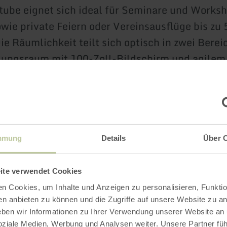
tube eignet sich ideal für Seminare und Worksh
wie private Feiern oder Vereinsausflüge bis zu 
ie Räumlichkeit teilt sich optisch in zwei Berei
gungsraum mit 100-Zoll-Bildschirm und agilem
skonzept.
shausflair mit eigenem Thekenbereich und frisc
io Bier.
e ist ein Soundsystem für optimale Beschallung 
mmung
Details
Über 
pflegung in zünftiger Eifeler Manier sorgt die K
auhauses.
ite verwendet Cookies
n Cookies, um Inhalte und Anzeigen zu personalisieren, Funktio
en anbieten zu können und die Zugriffe auf unsere Website zu an
en wir Informationen zu Ihrer Verwendung unserer Website an
soziale Medien, Werbung und Analysen weiter. Unsere Partner fü