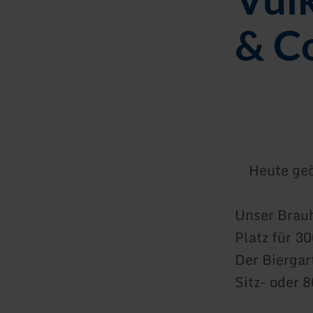
& C
Heute geö
Unser Brauh
Platz für 3
Der Biergar
Sitz- oder 8