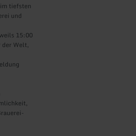
im tiefsten
erei und
weils 15:00
 der Welt,
meldung
n
mlichkeit,
Brauerei-