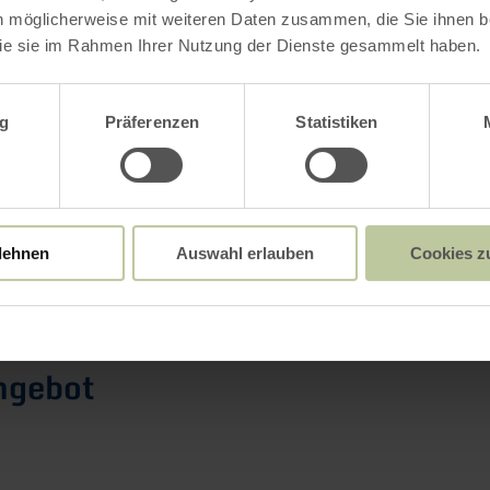
Weitere Infos
n möglicherweise mit weiteren Daten zusammen, die Sie ihnen be
ie sie im Rahmen Ihrer Nutzung der Dienste gesammelt haben.
wahl
g
Präferenzen
Statistiken
gszeiten
le / Besonderheiten
lehnen
Auswahl erlauben
Cookies z
rien
ngebot