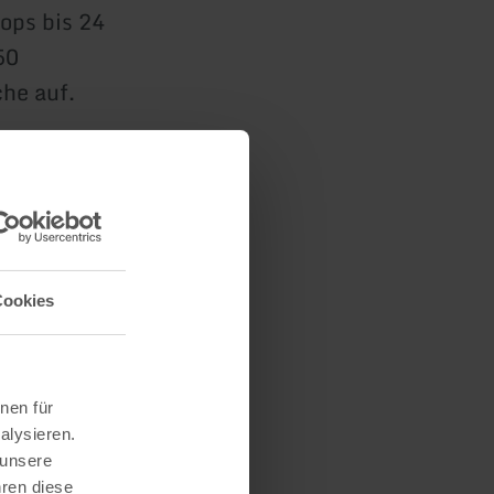
ops bis 24
50
che auf.
h
integriert.
Cookies
üche des
nen für
alysieren.
 unsere
hren diese