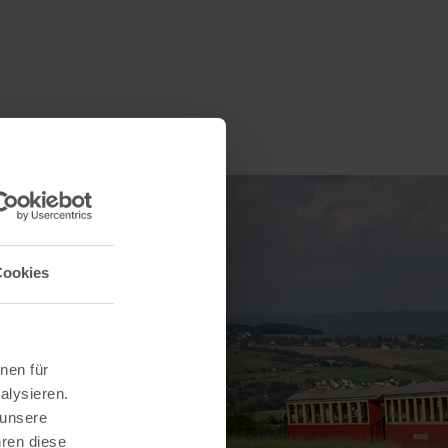
Cookies
nen für
alysieren.
 unsere
hren diese