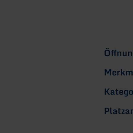
Öffnun
Merkma
Katego
Platza