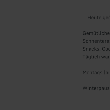
Heute geö
Gemütliches
Sonnenteras
Snacks, Coc
Täglich war
Montags (au
Winterpause