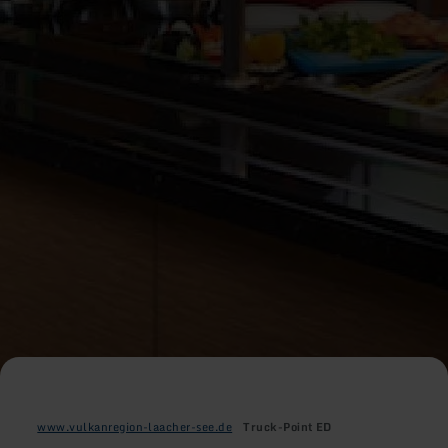
www.vulkanregion-laacher-see.de
Truck-Point ED