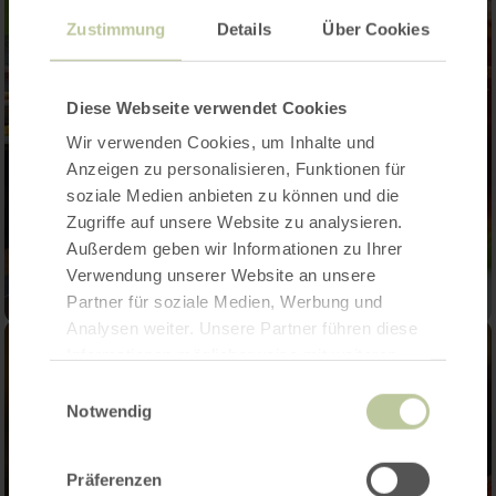
Zustimmung
Details
Über Cookies
Diese Webseite verwendet Cookies
Wir verwenden Cookies, um Inhalte und
Anzeigen zu personalisieren, Funktionen für
soziale Medien anbieten zu können und die
Zugriffe auf unsere Website zu analysieren.
Außerdem geben wir Informationen zu Ihrer
Verwendung unserer Website an unsere
Partner für soziale Medien, Werbung und
Analysen weiter. Unsere Partner führen diese
Informationen möglicherweise mit weiteren
Daten zusammen, die Sie ihnen bereitgestellt
Einwilligungsauswahl
haben oder die sie im Rahmen Ihrer Nutzung
Notwendig
der Dienste gesammelt haben.
Präferenzen