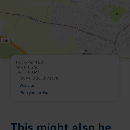
Truck-Point ED
An der B 256
56637 Plaidt
(0049) 0 2632-71178
Website
Plan your arrival
This might also be