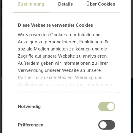
Zustimmung
Details
Über Cookies
Diese Webseite verwendet Cookies
Wir verwenden Cookies, um Inhalte und
Anzeigen zu personalisieren, Funktionen für
soziale Medien anbieten zu können und die
Zugriffe auf unsere Website zu analysieren.
Außerdem geben wir Informationen zu Ihrer
Verwendung unserer Website an unsere
Partner für soziale Medien, Werbung und
Analysen weiter. Unsere Partner führen diese
Informationen möglicherweise mit weiteren
Daten zusammen, die Sie ihnen bereitgestellt
Einwilligungsauswahl
haben oder die sie im Rahmen Ihrer Nutzung
Notwendig
der Dienste gesammelt haben.
Präferenzen