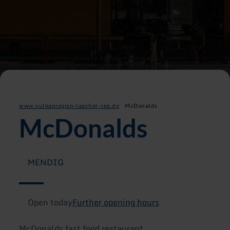
www.vulkanregion-laacher-see.de
McDonalds
McDonalds
MENDIG
Open today
Further opening hours
McDonalds fast food restaurant