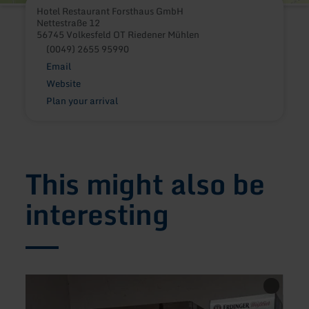
Hotel Restaurant Forsthaus GmbH
Nettestraße 12
56745 Volkesfeld OT Riedener Mühlen
(0049) 2655 95990
Email
Website
Plan your arrival
This might also be
interesting
learn
learn
more
more
about:
about