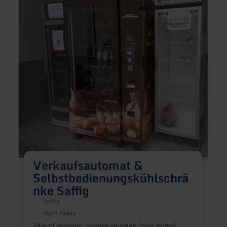
Verkaufsautomat
Resta
&amp;
Donau
Selbstbedienungskühlschränke
Saffig
Verkaufsautomat &
Selbstbedienungskühlschrä
nke Saffig
Saffig
A
Open today
Sale of sausage, canned sausage, fruit spread,