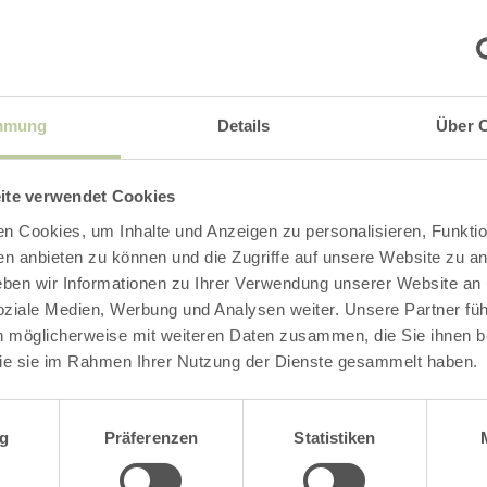
ractice.
€40.00. Information and registration with Sigrid
mmung
Details
Über 
92 or by e-mail:
info@lea-atempause.de
ite verwendet Cookies
n Cookies, um Inhalte und Anzeigen zu personalisieren, Funktio
en anbieten zu können und die Zugriffe auf unsere Website zu an
en wir Informationen zu Ihrer Verwendung unserer Website an
soziale Medien, Werbung und Analysen weiter. Unsere Partner fü
Impressions
n möglicherweise mit weiteren Daten zusammen, die Sie ihnen be
ie sie im Rahmen Ihrer Nutzung der Dienste gesammelt haben.
wahl
g
Präferenzen
Statistiken