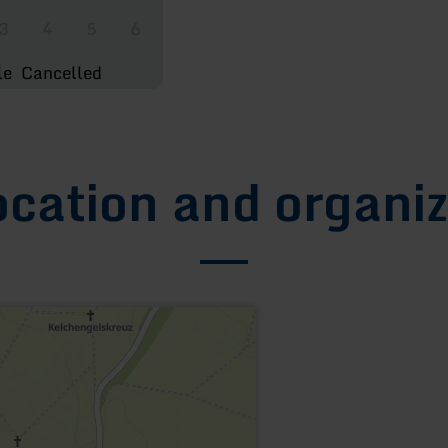
3
4
5
6
le
Cancelled
ocation and organiz