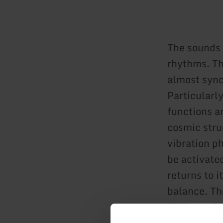
The sounds 
rhythms. Th
almost sync
Particularl
functions ar
cosmic stru
vibration p
be activate
returns to i
balance. Th
Anyone who 
vibrations 