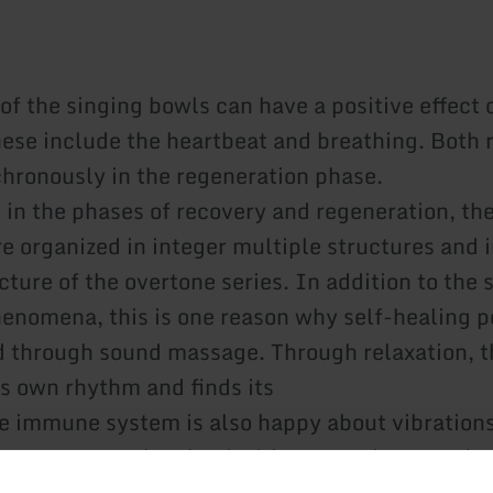
of the singing bowls can have a positive effect 
ese include the heartbeat and breathing. Both
hronously in the regeneration phase.
y in the phases of recovery and regeneration, th
e organized in integer multiple structures and i
cture of the overtone series. In addition to the
henomena, this is one reason why self-healing 
d through sound massage. Through relaxation, 
ts own rhythm and finds its
e immune system is also happy about vibrations
wants to get involved with restorative sounds
and relax deeply is very welcome at the LEA-A