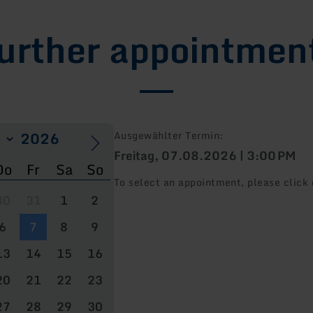
urther appointmen
Ausgewählter Termin:
Freitag, 07.08.2026 | 3:00 PM
Do
Fr
Sa
So
To select an appointment, please click 
30
31
1
2
6
7
8
9
13
14
15
16
20
21
22
23
27
28
29
30