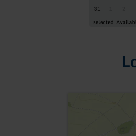
31
1
2
selected
Availab
L