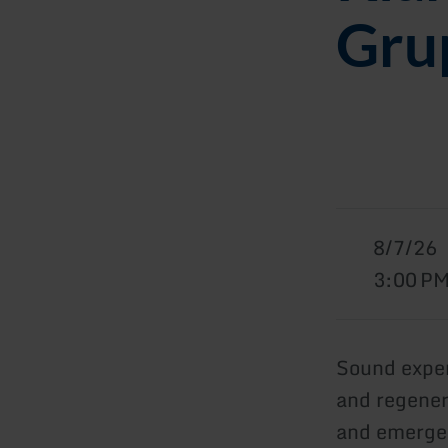
Gru
8/7/26
3:00 P
Sound exper
and regener
and emerge 