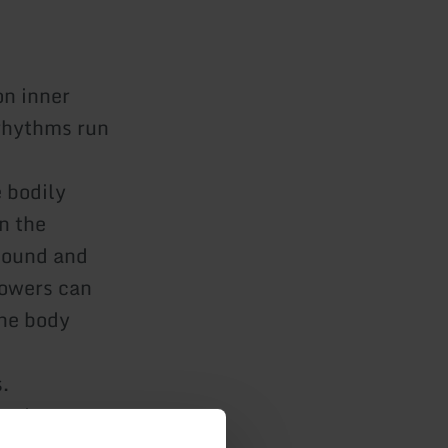
on inner
 rhythms run
e bodily
n the
 sound and
powers can
the body
.
 and
tempause