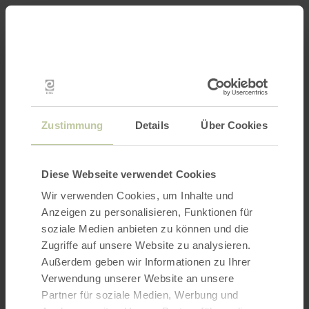
Back
Skip to main content
Skip to search
Skip to main navigation
Skip to footer
to
home
BOOK
SEARCH
MENU
page
The leisure activities listed below have been
posted on the Regiondo booking platform by the
provider Vulkanpark GmbH. The provider
Vulkanpark GmbH is solely responsible for the
Zustimmung
Details
Über Cookies
content.
Diese Webseite verwendet Cookies
Wir verwenden Cookies, um Inhalte und
Anzeigen zu personalisieren, Funktionen für
soziale Medien anbieten zu können und die
Zugriffe auf unsere Website zu analysieren.
Außerdem geben wir Informationen zu Ihrer
Verwendung unserer Website an unsere
Partner für soziale Medien, Werbung und