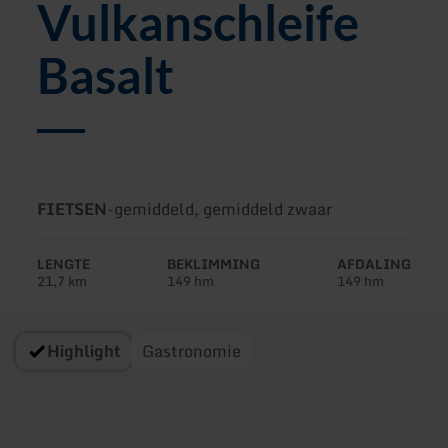
Vulkanschleife
Basalt
Soort
Moeilijkheidsgraad:
FIETSEN
-
gemiddeld, gemiddeld zwaar
tour:
LENGTE
BEKLIMMING
AFDALING
21,7 km
149 hm
149 hm
Highlight
Gastronomie