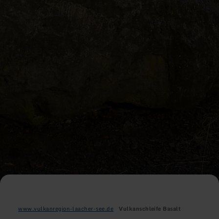
www.vulkanregion-laacher-see.de
Vulkanschleife Basalt