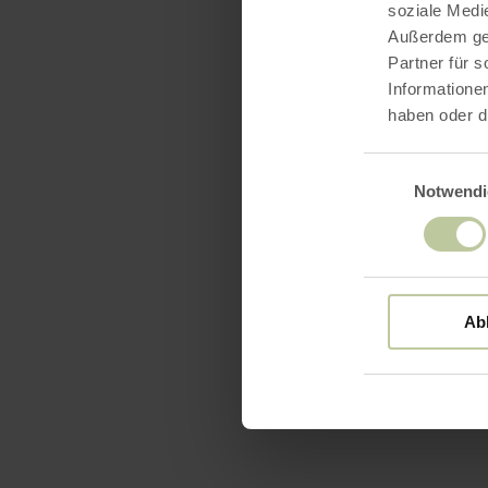
soziale Medi
Außerdem geb
Partner für 
Informatione
haben oder d
Einwilligungsaus
Notwendi
Ab