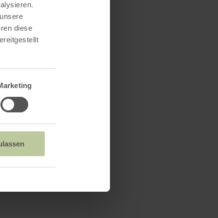
alysieren.
 unsere
hren diese
reitgestellt
Marketing
ulassen