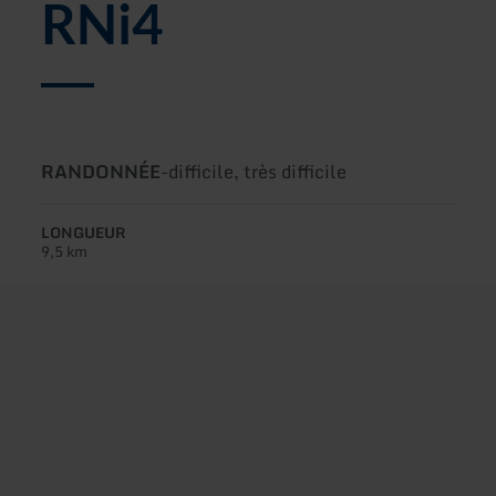
RNi4
Type
Difficulté:
RANDONNÉE
-
difficile, très difficile
de
circuit:
LONGUEUR
9,5 km