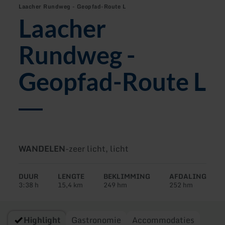
Laacher Rundweg - Geopfad-Route L
Laacher
Rundweg -
Geopfad-Route L
Soort
Moeilijkheidsgraad:
WANDELEN
-
zeer licht, licht
tour:
DUUR
LENGTE
BEKLIMMING
AFDALING
3:38 h
15,4 km
249 hm
252 hm
Highlight
Gastronomie
Accommodaties