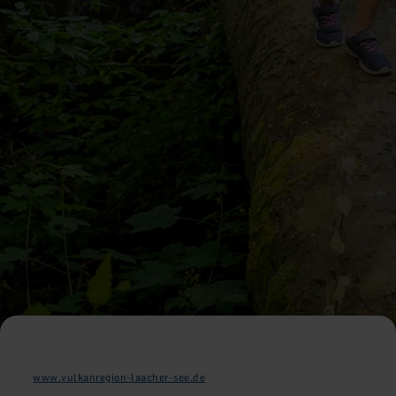
www.vulkanregion-laacher-see.de