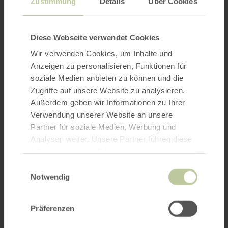
Zustimmung
Details
Über Cookies
Diese Webseite verwendet Cookies
Wir verwenden Cookies, um Inhalte und
Anzeigen zu personalisieren, Funktionen für
soziale Medien anbieten zu können und die
Zugriffe auf unsere Website zu analysieren.
Außerdem geben wir Informationen zu Ihrer
Verwendung unserer Website an unsere
Partner für soziale Medien, Werbung und
Analysen weiter. Unsere Partner führen diese
Informationen möglicherweise mit weiteren
Daten zusammen, die Sie ihnen bereitgestellt
Einwilligungsauswahl
haben oder die sie im Rahmen Ihrer Nutzung
Notwendig
der Dienste gesammelt haben.
Präferenzen