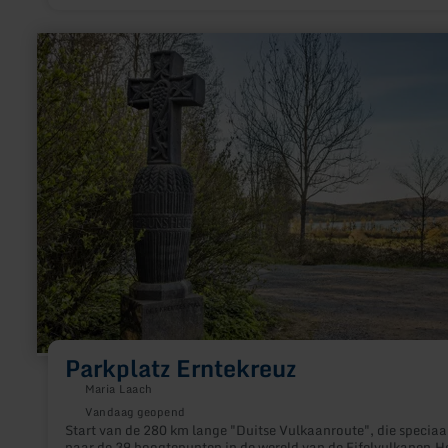
meer
informatie
over:
Parkplatz
Erntekreuz
Parkplatz Erntekreuz
Maria Laach
Vandaag geopend
Start van de 280 km lange "Duitse Vulkaanroute", die speciaal
naar de 39 hoogtepunten in de wereld van de Eifelvulkanen.He