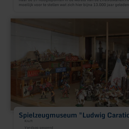
moeilijk voor te stellen wat zich hier bijna 13.000 jaar geleden
afgespeeld. In het zacht glooiende landschap barst plotseling
dak open van een vulkanische haard die zich onder de grond 
gevormd. Een enorme explosie doet de omgeving schudden,
meer
veroorzaakt door het ondergrondse contact van hete gassen e
informatie
grondwater. Enorme hoeveelheden as en puimsteen worden ui
over:
vulkaan geslingerd.
Spielzeugmuseum
"Ludwig
Caratiola"
Spielzeugmuseum "Ludwig Caratio
Kruft
Vandaag geopend