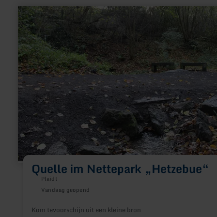
meer
informatie
over:
Quelle
im
Nettepark
„Hetzebue“
Quelle im Nettepark „Hetzebue“
Plaidt
Vandaag geopend
Kom tevoorschijn uit een kleine bron