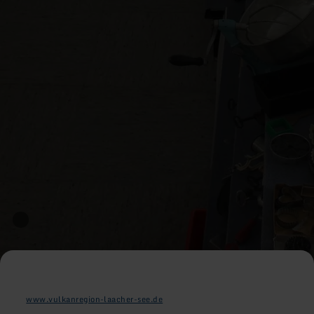
www.vulkanregion-laacher-see.de