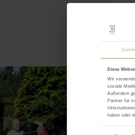
Zusti
Diese Webse
Wir verwende
soziale Medi
Außerdem geb
Partner für 
Informatione
haben oder d
Einwilligungsaus