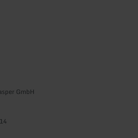
 Gasper GmbH
814