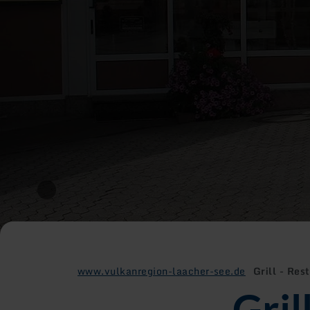
www.vulkanregion-laacher-see.de
Grill - Re
Gril