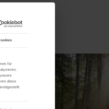
Cookies
nen für
alysieren.
 unsere
hren diese
reitgestellt