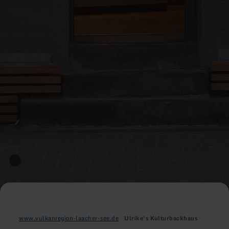
www.vulkanregion-laacher-see.de
Ulrike's Kulturbackhaus