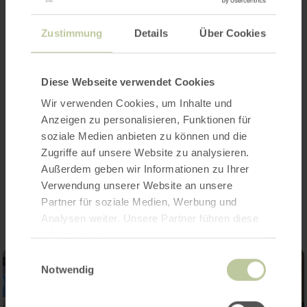
Meer informatie
Zustimmung
Details
Über Cookies
Openingstijden
Diese Webseite verwendet Cookies
Wir verwenden Cookies, um Inhalte und
Categorieën
Anzeigen zu personalisieren, Funktionen für
soziale Medien anbieten zu können und die
Zugriffe auf unsere Website zu analysieren.
Außerdem geben wir Informationen zu Ihrer
Impressies
Verwendung unserer Website an unsere
Partner für soziale Medien, Werbung und
Analysen weiter. Unsere Partner führen diese
Informationen möglicherweise mit weiteren
Daten zusammen, die Sie ihnen bereitgestellt
Einwilligungsauswahl
haben oder die sie im Rahmen Ihrer Nutzung
Notwendig
der Dienste gesammelt haben.