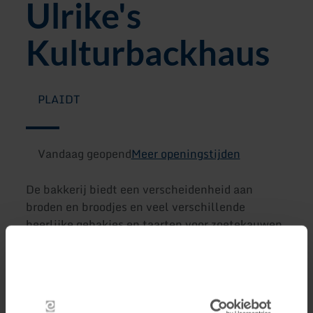
Ulrike's
Kulturbackhaus
PLAIDT
Vandaag geopend
Meer openingstijden
De bakkerij biedt een verscheidenheid aan
broden en broodjes en veel verschillende
heerlijke gebakjes en taarten voor zoetekauwen.
Je kunt ook genieten van het gebak en een
heerlijk ontbijt in het gezellige café.