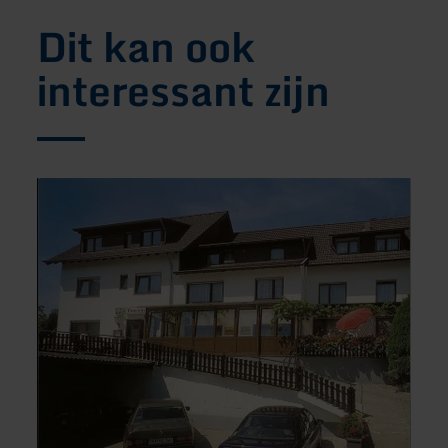
Dit kan ook
interessant zijn
meer
meer
informatie
inform
over:
over:
Pension
Orient
Bell
Expre