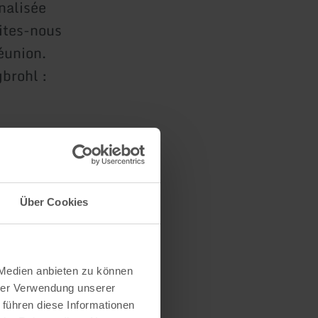
nalisée
ites-nous
éunion.
brohl :
Über Cookies
s
 Medien anbieten zu können
hrer Verwendung unserer
 führen diese Informationen