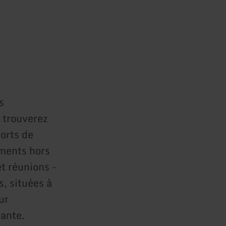
s
 trouverez
orts de
ements hors
t réunions -
s, situées à
ur
vante.