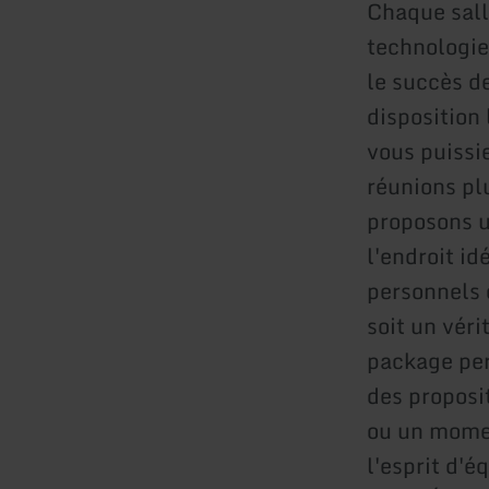
Chaque sall
technologies
le succès d
disposition
vous puissi
réunions pl
proposons u
l'endroit i
personnels
soit un vér
package per
des proposi
ou un momen
l'esprit d'