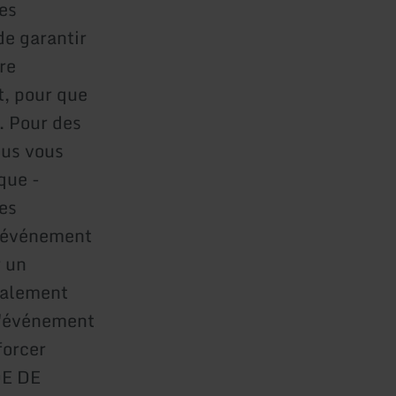
es
de garantir
re
t, pour que
. Pour des
ous vous
que -
ges
e événement
r un
galement
 l'événement
forcer
DE DE