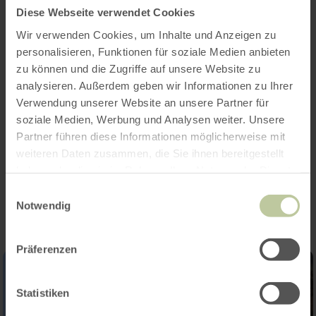
Diese Webseite verwendet Cookies
Wir verwenden Cookies, um Inhalte und Anzeigen zu
Heures d'ouverture
personalisieren, Funktionen für soziale Medien anbieten
zu können und die Zugriffe auf unsere Website zu
Caractéristiques / Particularités
analysieren. Außerdem geben wir Informationen zu Ihrer
Verwendung unserer Website an unsere Partner für
Catégories
soziale Medien, Werbung und Analysen weiter. Unsere
Partner führen diese Informationen möglicherweise mit
weiteren Daten zusammen, die Sie ihnen bereitgestellt
Impressions
haben oder die sie im Rahmen Ihrer Nutzung der Dienste
gesammelt haben.
Einwilligungsauswahl
Notwendig
Präferenzen
Statistiken