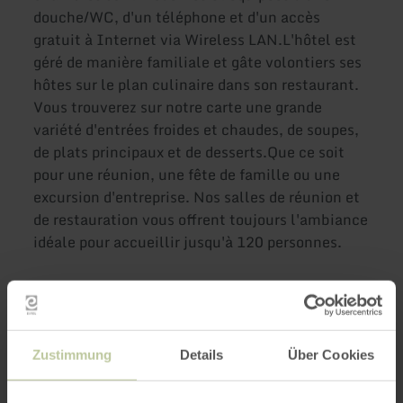
douche/WC, d'un téléphone et d'un accès
gratuit à Internet via Wireless LAN.L'hôtel est
géré de manière familiale et gâte volontiers ses
hôtes sur le plan culinaire dans son restaurant.
Vous trouverez sur notre carte une grande
variété d'entrées froides et chaudes, de soupes,
de plats principaux et de desserts.Que ce soit
pour une réunion, une fête de famille ou une
excursion d'entreprise. Nos salles de réunion et
de restauration vous offrent toujours l'ambiance
idéale pour accueillir jusqu'à 120 personnes.
Plus
d'informations
Zustimmung
Details
Über Cookies