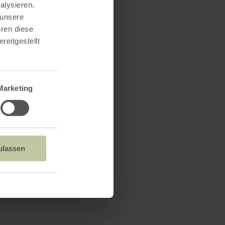
alysieren.
 unsere
hren diese
reitgestellt
Marketing
ulassen