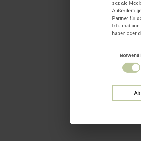
soziale Medi
Außerdem geb
Partner für 
Informatione
haben oder d
Einwilligungsaus
Notwendi
Ab